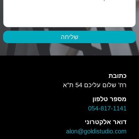
שליחה
כתובת
רח’ שלום עליכם 54 ת”א
מספר טלפון
054-817-1141
דואר אלקטרוני
alon@goldistudio.com